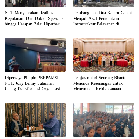
NTT Menyuarakan Realitas
Pembangunan Dua Kantor Camat
Kepulauan: Dari Dokter Spesialis
Menjadi Awal Pemerataan
hingga Harapan Balai Hiperbarik
Infrastruktur Pelayanan di
di Labuan Bajo
Kabupaten Kupang
Dipercaya Pimpin PERPAMSI
Pelajaran dari Seorang Bhante:
NTT, Jony Benny Sulaiman
Menunda Kesenangan untuk
Usung Transformasi Organisasi
Menemukan Kebijaksanaan
yang Andal, Profesional, dan
Akuntabel