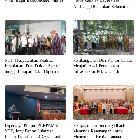
Viral, Kejar Kepercayaan Publik!
Siswa Sekolah Rakyat Asal
Amfoang Ditemukan Selamat dan
Dijemput Keluarga
NTT Menyuarakan Realitas
Pembangunan Dua Kantor Camat
Kepulauan: Dari Dokter Spesialis
Menjadi Awal Pemerataan
hingga Harapan Balai Hiperbarik
Infrastruktur Pelayanan di
di Labuan Bajo
Kabupaten Kupang
Dipercaya Pimpin PERPAMSI
Pelajaran dari Seorang Bhante:
NTT, Jony Benny Sulaiman
Menunda Kesenangan untuk
Usung Transformasi Organisasi
Menemukan Kebijaksanaan