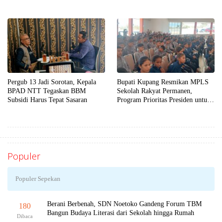
yang Andal, Profesional, dan
Akuntabel
Pergub 13 Jadi Sorotan, Kepala
Bupati Kupang Resmikan MPLS
BPAD NTT Tegaskan BBM
Sekolah Rakyat Permanen,
Subsidi Harus Tepat Sasaran
Program Prioritas Presiden untuk
Putus Rantai Kemiskinan
Populer
Populer Sepekan
Berani Berbenah, SDN Noetoko Gandeng Forum TBM
180
Bangun Budaya Literasi dari Sekolah hingga Rumah
Dibaca