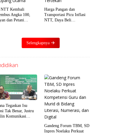
 NTT Kembali
Harga Pangan dan
mbus Angka 100,
Transportasi Picu Inflasi
yan dan Petani
NTT, Daya Beli
ebunan Jadi Penopang
Masyarakat Mulai
ma
Tertekan
Selengkapnya
didikan
na Tegaskan Isu
psi Tak Benar, Justru
alin Komunikasi
at Baik dengan Dosen
Gandeng Forum TBM, SD
uji
Inpres Noelaku Perkuat