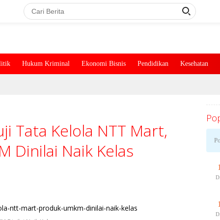
itik
Hukum Kriminal
Ekonomi Bisnis
Pendidikan
Kesehatan
Pop
 Tata Kelola NTT Mart,
Po
Dinilai Naik Kelas
D
D