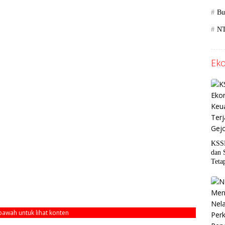
Bu
N
Eko
KSSK
dan 
Teta
Gejo
ebawah untuk lihat konten