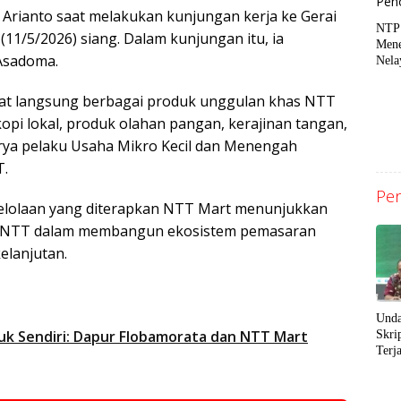
 Arianto saat melakukan kunjungan kerja ke Gerai
NTP
11/5/2026) siang. Dalam kunjungan itu, ia
Mene
Asadoma.
Nela
Perk
Uta
hat langsung berbagai produk unggulan khas NTT
 kopi lokal, produk olahan pangan, kerajinan tangan,
arya pelaku Usaha Mikro Kecil dan Menengah
T.
Pen
elolaan yang diterapkan NTT Mart menunjukkan
si NTT dalam membangun ekosistem pemasaran
elanjutan.
Unda
k Sendiri: Dapur Flobamorata dan NTT Mart
Skri
Terj
Sang
Peng