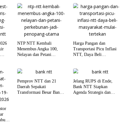
2026
NTP NTT Kembali
Harga Pangan dan
ir
Menembus Angka 100,
Transportasi Picu Inflasi
s
Nelayan dan Petani
NTT, Daya Beli
Perkebunan Jadi Penopang
Masyarakat Mulai Tertekan
Utama
Pemprov NTT dan 21
Jelang RUPS di Ende,
Daerah Sepakati
Bank NTT Siapkan
Transformasi Besar Bank
Agenda Strategis dan
NTT, Fokus pada Tata
Transformasi Perseroda
Kelola dan Penguatan
stor
Layanan Publik
ar
mbuh
l 2026