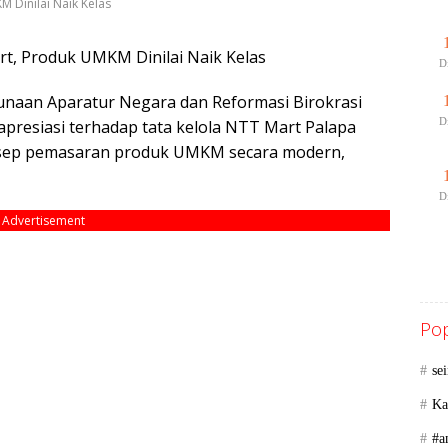
 Dinilai Naik Kelas
t, Produk UMKM Dinilai Naik Kelas
D
unaan Aparatur Negara dan Reformasi Birokrasi
D
presiasi terhadap tata kelola NTT Mart Palapa
onsep pemasaran produk UMKM secara modern,
D
Advertisement
Pop
se
Ka
#a