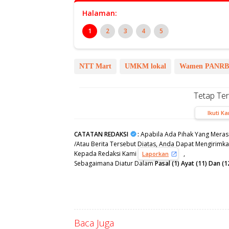
Halaman:
1
2
3
4
5
NTT Mart
UMKM lokal
Wamen PANRB
Tetap Te
Ikuti K
CATATAN REDAKSI
:
Apabila Ada Pihak Yang Meras
/Atau Berita Tersebut Diatas, Anda Dapat Mengirimkan
Kepada Redaksi Kami
,
Laporkan
Sebagaimana Diatur Dalam
Pasal (1) Ayat (11) Dan
Baca Juga