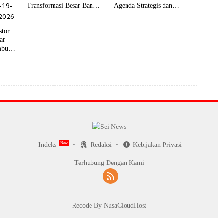
Transformasi Besar Bank
Agenda Strategis dan
NTT, Fokus pada Tata
Transformasi Perseroda
Kelola dan Penguatan
stor
Layanan Publik
ar
mbuh
l 2026
Indeks
Redaksi
Kebijakan Privasi
Terhubung Dengan Kami
Recode By NusaCloudHost