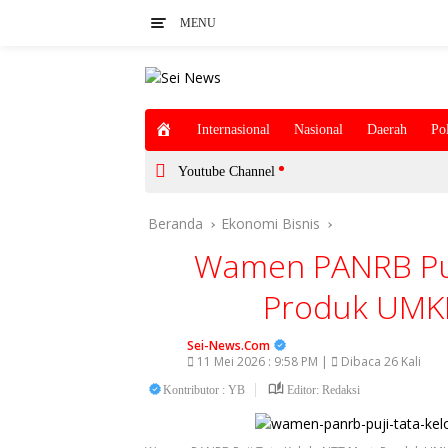
Langsung
MENU
ke
konten
H
Internasional
Nasional
Daerah
Pol
o
m
Youtube Channel
e
Beranda
Ekonomi Bisnis
Wamen PANRB Puji
Produk UMKM 
Sei-News.Com
11 Mei 2026 : 9:58 PM |
Dibaca 26 Kali
Kontributor : YB
Editor: Redaksi