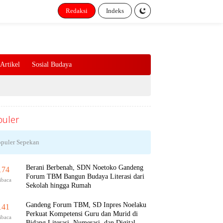
Redaksi
Indeks
Artikel
Sosial Budaya
uler
puler Sepekan
Berani Berbenah, SDN Noetoko Gandeng
174
Forum TBM Bangun Budaya Literasi dari
ibaca
Sekolah hingga Rumah
Gandeng Forum TBM, SD Inpres Noelaku
141
Perkuat Kompetensi Guru dan Murid di
ibaca
Bidang Literasi, Numerasi, dan Digital