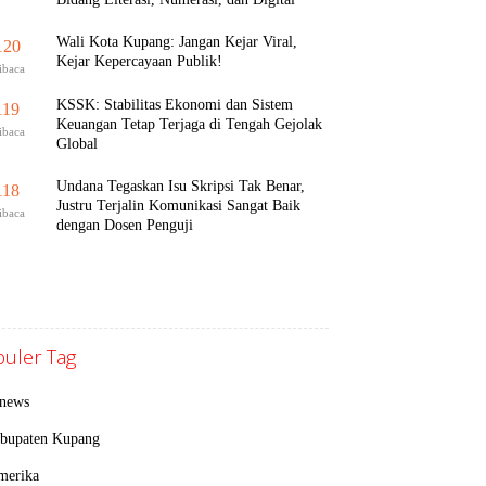
Wali Kota Kupang: Jangan Kejar Viral,
120
Kejar Kepercayaan Publik!
ibaca
KSSK: Stabilitas Ekonomi dan Sistem
119
Keuangan Tetap Terjaga di Tengah Gejolak
ibaca
Global
Undana Tegaskan Isu Skripsi Tak Benar,
118
Justru Terjalin Komunikasi Sangat Baik
ibaca
dengan Dosen Penguji
uler Tag
inews
bupaten Kupang
merika