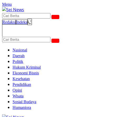
Langsung
Menu
ke
konten
Redaksi
Indeks
Nasional
Daerah
Politik
Hukum Kriminal
Ekonomi Bisnis
Kesehatan
Pendidikan
Opini
Wisata
Sosial Budaya
Humaniora