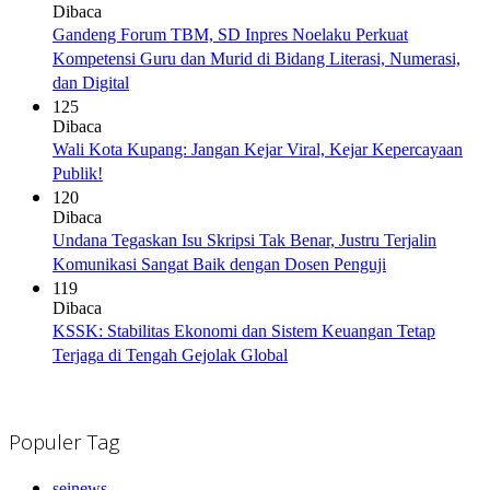
Dibaca
Gandeng Forum TBM, SD Inpres Noelaku Perkuat
Kompetensi Guru dan Murid di Bidang Literasi, Numerasi,
dan Digital
125
Dibaca
Wali Kota Kupang: Jangan Kejar Viral, Kejar Kepercayaan
Publik!
120
Dibaca
Undana Tegaskan Isu Skripsi Tak Benar, Justru Terjalin
Komunikasi Sangat Baik dengan Dosen Penguji
119
Dibaca
KSSK: Stabilitas Ekonomi dan Sistem Keuangan Tetap
Terjaga di Tengah Gejolak Global
Populer Tag
seinews