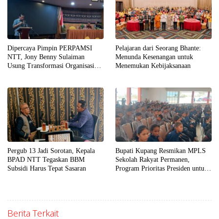
Dipercaya Pimpin PERPAMSI
Pelajaran dari Seorang Bhante:
NTT, Jony Benny Sulaiman
Menunda Kesenangan untuk
Usung Transformasi Organisasi
Menemukan Kebijaksanaan
yang Andal, Profesional, dan
Akuntabel
Pergub 13 Jadi Sorotan, Kepala
Bupati Kupang Resmikan MPLS
BPAD NTT Tegaskan BBM
Sekolah Rakyat Permanen,
Subsidi Harus Tepat Sasaran
Program Prioritas Presiden untuk
Putus Rantai Kemiskinan
Berita Terkait