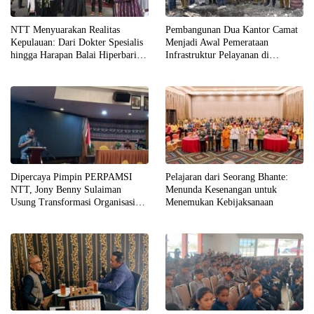
NTT Menyuarakan Realitas
Pembangunan Dua Kantor Camat
Kepulauan: Dari Dokter Spesialis
Menjadi Awal Pemerataan
hingga Harapan Balai Hiperbarik
Infrastruktur Pelayanan di
di Labuan Bajo
Kabupaten Kupang
Dipercaya Pimpin PERPAMSI
Pelajaran dari Seorang Bhante:
NTT, Jony Benny Sulaiman
Menunda Kesenangan untuk
Usung Transformasi Organisasi
Menemukan Kebijaksanaan
yang Andal, Profesional, dan
Akuntabel