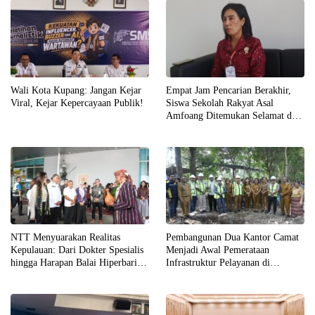
Wali Kota Kupang: Jangan Kejar
Empat Jam Pencarian Berakhir,
Viral, Kejar Kepercayaan Publik!
Siswa Sekolah Rakyat Asal
Amfoang Ditemukan Selamat dan
Dijemput Keluarga
NTT Menyuarakan Realitas
Pembangunan Dua Kantor Camat
Kepulauan: Dari Dokter Spesialis
Menjadi Awal Pemerataan
hingga Harapan Balai Hiperbarik
Infrastruktur Pelayanan di
di Labuan Bajo
Kabupaten Kupang