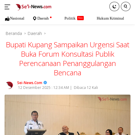
Langsung
ke
konten
Nasional
Daerah
Politik
Hukum Kriminal
Beranda
Daerah
Bupati Kupang Sampaikan Urgensi Saat
Buka Forum Konsultasi Publik
Perencanaan Penanggulangan
Bencana
Sei-News.Com
12 Desember 2025 : 12:34 AM |
Dibaca 12 Kali