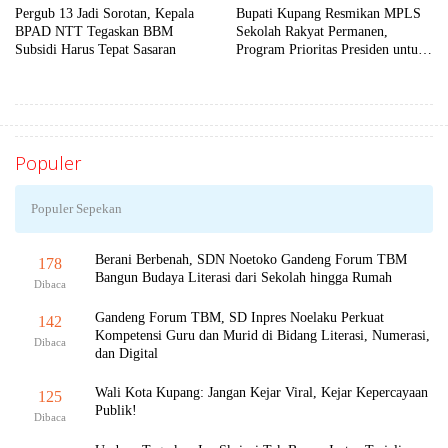
Pergub 13 Jadi Sorotan, Kepala
Bupati Kupang Resmikan MPLS
BPAD NTT Tegaskan BBM
Sekolah Rakyat Permanen,
Subsidi Harus Tepat Sasaran
Program Prioritas Presiden untuk
Putus Rantai Kemiskinan
Populer
Populer Sepekan
Berani Berbenah, SDN Noetoko Gandeng Forum TBM
178
Bangun Budaya Literasi dari Sekolah hingga Rumah
Dibaca
Gandeng Forum TBM, SD Inpres Noelaku Perkuat
142
Kompetensi Guru dan Murid di Bidang Literasi, Numerasi,
Dibaca
dan Digital
Wali Kota Kupang: Jangan Kejar Viral, Kejar Kepercayaan
125
Publik!
Dibaca