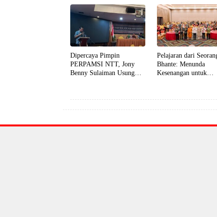
Dijemput Keluarga
Dipercaya Pimpin
Pelajaran dari Seoran
PERPAMSI NTT, Jony
Bhante: Menunda
Benny Sulaiman Usung
Kesenangan untuk
Transformasi Organisasi
Menemukan Kebijaks
yang Andal, Profesional,
dan Akuntabel