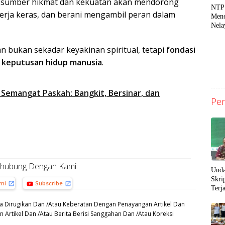
 sumber hikmat dan kekuatan akan mendorong
NTP
rja keras, dan berani mengambil peran dalam
Mene
Nela
Perk
Uta
 bukan sekadar keyakinan spiritual, tetapi
fondasi
h keputusan hidup manusia
.
 Semangat Paskah: Bangkit, Bersinar, dan
Pen
rhubung Dengan Kami:
Unda
Skri
ami
Subscribe
Terj
Sang
a Dirugikan Dan /Atau Keberatan Dengan Penayangan Artikel Dan
Peng
 Artikel Dan /Atau Berita Berisi Sanggahan Dan /Atau Koreksi