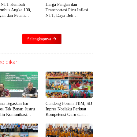
 NTT Kembali
Harga Pangan dan
mbus Angka 100,
Transportasi Picu Inflasi
yan dan Petani
NTT, Daya Beli
ebunan Jadi Penopang
Masyarakat Mulai
ma
Tertekan
Selengkapnya
didikan
na Tegaskan Isu
Gandeng Forum TBM, SD
psi Tak Benar, Justru
Inpres Noelaku Perkuat
alin Komunikasi
Kompetensi Guru dan
at Baik dengan Dosen
Murid di Bidang Literasi,
uji
Numerasi, dan Digital