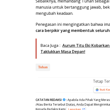
Sebaliknya, memandang Tuhan sebagai
manusia untuk bertanggung jawab, beke
mengubah keadaan.
Penegasan ini mengingatkan bahwa iman
cara berpikir yang membentuk seluru
Baca Juga :
Aurum Titu Eki Kobarkan
Taklukkan Masa Depan!
Tuhan
Tetap Te
Ikuti K
CATATAN REDAKSI
:
Apabila Ada Pihak Yang Meras
/Atau Berita Tersebut Diatas, Anda Dapat Mengirimkan
Kepada Redaksi Kami
,
Laporkan