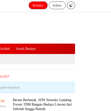
Redaksi
Indeks
Artikel
Sosial Budaya
uler
puler Sepekan
Berani Berbenah, SDN Noetoko Gandeng
180
Forum TBM Bangun Budaya Literasi dari
ibaca
Sekolah hingga Rumah