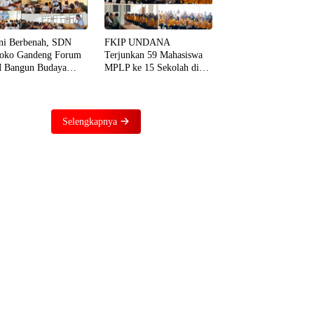
ni Berbenah, SDN
FKIP UNDANA
oko Gandeng Forum
Terjunkan 59 Mahasiswa
 Bangun Budaya
MPLP ke 15 Sekolah di
asi dari Sekolah
TTS, Dorong Penguatan
ga Rumah
Literasi dan Numerasi
Selengkapnya