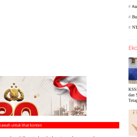
#a
Bu
N
Eko
KSSK
dan 
Teta
Gejo
ebawah untuk lihat konten