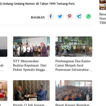
 (12) Undang-Undang Nomor 40 Tahun 1999 Tentang Pers.
Bera
BAGIKAN
Noet
TBM
Liter
hing
NTT Menyuarakan
Pembangunan Dua Kantor
lah
Realitas Kepulauan: Dari
Camat Menjadi Awal
Dokter Spesialis hingga
Pemerataan Infrastruktur
an
Harapan Balai Hiperbarik
Pelayanan di Kabupaten
di Labuan Bajo
Kupang
g
Pergub 13 Jadi Sorotan,
Bupati Kupang Resmikan