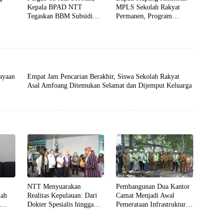
Kepala BPAD NTT
MPLS Sekolah Rakyat
Tegaskan BBM Subsidi
Permanen, Program
anaan
Harus Tepat Sasaran
Prioritas Presiden untuk
Putus Rantai Kemiskinan
ayaan
Empat Jam Pencarian Berakhir, Siswa Sekolah Rakyat
Asal Amfoang Ditemukan Selamat dan Dijemput Keluarga
NTT Menyuarakan
Pembangunan Dua Kantor
lah
Realitas Kepulauan: Dari
Camat Menjadi Awal
Dokter Spesialis hingga
Pemerataan Infrastruktur
an
Harapan Balai Hiperbarik
Pelayanan di Kabupaten