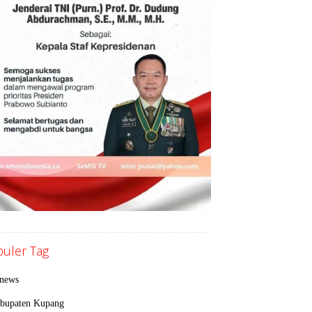
uler Tag
inews
bupaten Kupang