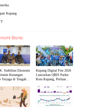
merika
pati Kupang
TT
nomi Bisnis
: Stabilitas Ekonomi
Kupang Digital Fest 2026
Sistem Keuangan
Luncurkan QRIS Parkir
p Terjaga di Tengah
Kota Kupang, Perluas
lak Global
Digitalisasi Layanan
Publik di NTT