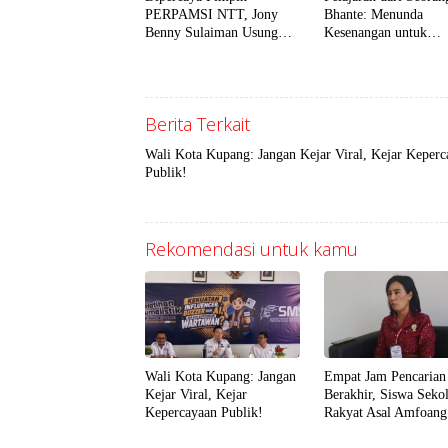
PERPAMSI NTT, Jony
Bhante: Menunda
Benny Sulaiman Usung
Kesenangan untuk
Transformasi Organisasi
Menemukan Kebijaks
yang Andal, Profesional,
dan Akuntabel
Berita Terkait
Wali Kota Kupang: Jangan Kejar Viral, Kejar Keperc
Publik!
Rekomendasi untuk kamu
Wali Kota Kupang: Jangan
Empat Jam Pencarian
Kejar Viral, Kejar
Berakhir, Siswa Seko
Kepercayaan Publik!
Rakyat Asal Amfoang
Ditemukan Selamat d