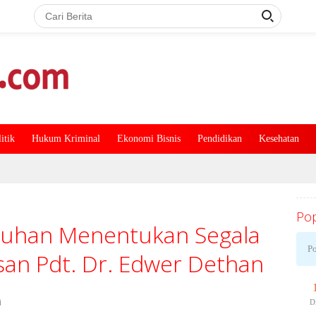
itik
Hukum Kriminal
Ekonomi Bisnis
Pendidikan
Kesehatan
Pop
uhan Menentukan Segala
Po
asan Pdt. Dr. Edwer Dethan
i
D