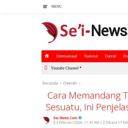
Langsung
MENU
ke
konten
H
Internasional
Nasional
Daerah
Pol
o
m
Youtube Channel
e
Beranda
Daerah
Cara Memandang T
Sesuatu, Ini Penjel
Sei-News.Com
3 Februari 2026 : 11:41 AM |
Dibaca 17 Kal