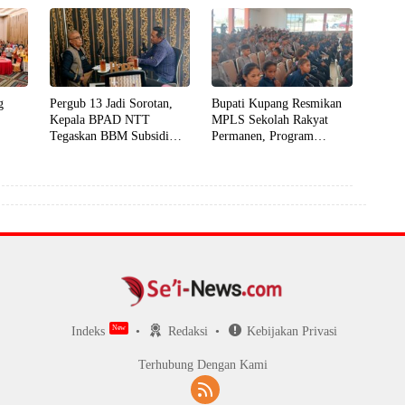
di Labuan Bajo
Kupang
g
Pergub 13 Jadi Sorotan,
Bupati Kupang Resmikan
Kepala BPAD NTT
MPLS Sekolah Rakyat
Tegaskan BBM Subsidi
Permanen, Program
anaan
Harus Tepat Sasaran
Prioritas Presiden untuk
Putus Rantai Kemiskinan
Indeks
Redaksi
Kebijakan Privasi
Terhubung Dengan Kami