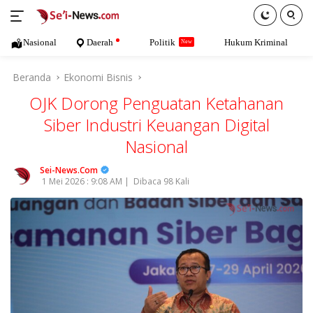
Langsung
ke
konten
Nasional
Daerah
Politik
Hukum Kriminal
Beranda
Ekonomi Bisnis
OJK Dorong Penguatan Ketahanan
Siber Industri Keuangan Digital
Nasional
Sei-News.Com
1 Mei 2026 : 9:08 AM |
Dibaca 98 Kali