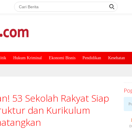
itik
Hukum Kriminal
Ekonomi Bisnis
Pendidikan
Kesehatan
Pop
n! 53 Sekolah Rakyat Siap
Po
truktur dan Kurikulum
atangkan
D