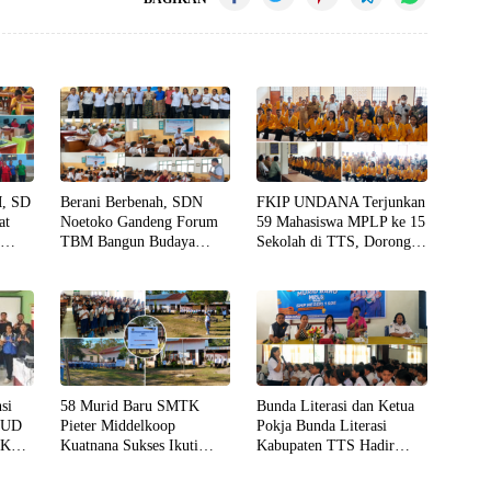
, SD
Berani Berbenah, SDN
FKIP UNDANA Terjunkan
at
Noetoko Gandeng Forum
59 Mahasiswa MPLP ke 15
n
TBM Bangun Budaya
Sekolah di TTS, Dorong
asi,
Literasi dari Sekolah
Penguatan Literasi dan
l
hingga Rumah
Numerasi
si
58 Murid Baru SMTK
Bunda Literasi dan Ketua
PAUD
Pieter Middelkoop
Pokja Bunda Literasi
 PKM
Kuatnana Sukses Ikuti
Kabupaten TTS Hadir
en
MPLS
Menginspirasi Ratusan
Murid MPLS SMP Negeri