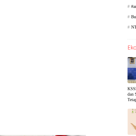
#a
Bu
N
Eko
KSSK
dan 
Teta
Gejo