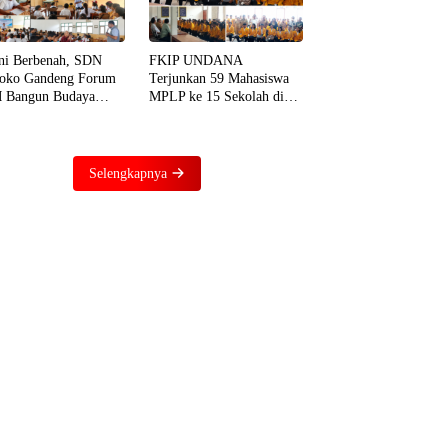
ni Berbenah, SDN
FKIP UNDANA
oko Gandeng Forum
Terjunkan 59 Mahasiswa
 Bangun Budaya
MPLP ke 15 Sekolah di
asi dari Sekolah
TTS, Dorong Penguatan
ga Rumah
Literasi dan Numerasi
Selengkapnya