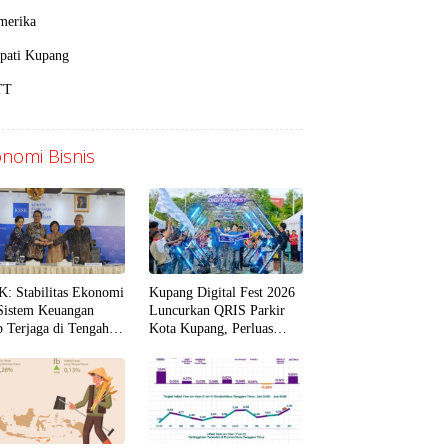
merika
pati Kupang
TT
nomi Bisnis
: Stabilitas Ekonomi
Kupang Digital Fest 2026
Sistem Keuangan
Luncurkan QRIS Parkir
p Terjaga di Tengah
Kota Kupang, Perluas
lak Global
Digitalisasi Layanan
Publik di NTT