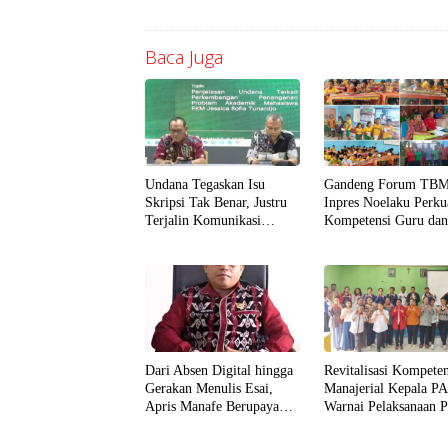
Baca Juga
Undana Tegaskan Isu
Gandeng Forum TBM
Skripsi Tak Benar, Justru
Inpres Noelaku Perku
Terjalin Komunikasi
Kompetensi Guru da
Sangat Baik dengan Dosen
Murid di Bidang Liter
Penguji
Numerasi, dan Digita
Dari Absen Digital hingga
Revitalisasi Kompeten
Gerakan Menulis Esai,
Manajerial Kepala 
Apris Manafe Berupaya
Warnai Pelaksanaan
Mengubah Wajah
UNDANA di Kabupat
Pendidikan di TTS
Ngada