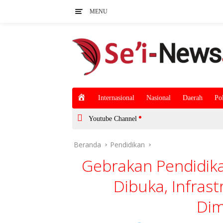
Langsung
MENU
ke
konten
H
Internasional
Nasional
Daerah
Pol
o
m
Youtube Channel
e
Beranda
Pendidikan
Gebrakan Pendidika
Dibuka, Infras
Dim