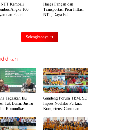
 NTT Kembali
Harga Pangan dan
mbus Angka 100,
Transportasi Picu Inflasi
yan dan Petani
NTT, Daya Beli
ebunan Jadi Penopang
Masyarakat Mulai
ma
Tertekan
Selengkapnya
didikan
na Tegaskan Isu
Gandeng Forum TBM, SD
psi Tak Benar, Justru
Inpres Noelaku Perkuat
alin Komunikasi
Kompetensi Guru dan
at Baik dengan Dosen
Murid di Bidang Literasi,
uji
Numerasi, dan Digital