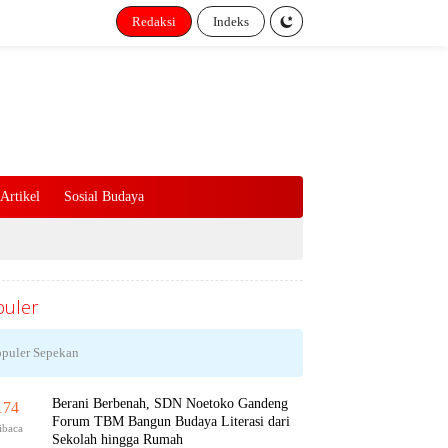
Redaksi
Indeks
Artikel
Sosial Budaya
uler
puler Sepekan
Berani Berbenah, SDN Noetoko Gandeng
174
Forum TBM Bangun Budaya Literasi dari
ibaca
Sekolah hingga Rumah