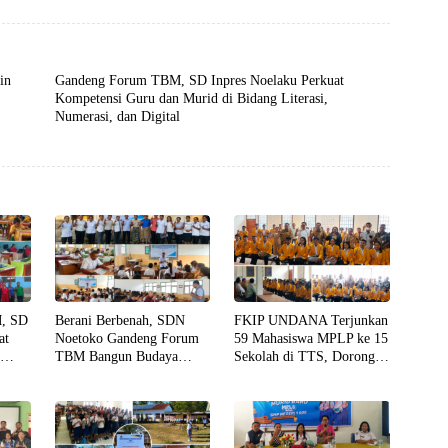
1 Soe
in
Gandeng Forum TBM, SD Inpres Noelaku Perkuat
Kompetensi Guru dan Murid di Bidang Literasi,
Numerasi, dan Digital
, SD
Berani Berbenah, SDN
FKIP UNDANA Terjunkan
at
Noetoko Gandeng Forum
59 Mahasiswa MPLP ke 15
n
TBM Bangun Budaya
Sekolah di TTS, Dorong
asi,
Literasi dari Sekolah
Penguatan Literasi dan
l
hingga Rumah
Numerasi