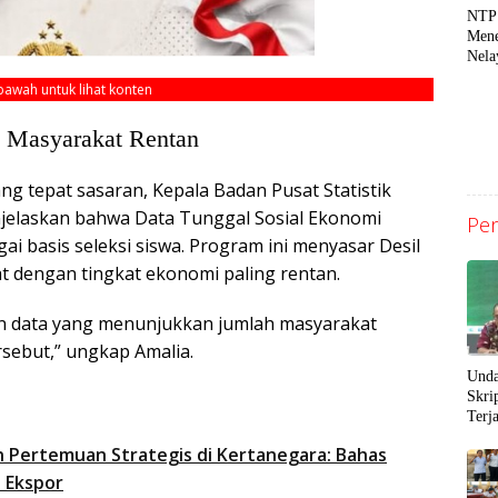
NTP
Mene
Nela
Perk
ebawah untuk lihat konten
Uta
a Masyarakat Rentan
g tepat sasaran, Kepala Badan Pusat Statistik
njelaskan bahwa Data Tunggal Sosial Ekonomi
Pen
i basis seleksi siswa. Program ini menyasar Desil
at dengan tingkat ekonomi paling rentan.
kan data yang menunjukkan jumlah masyarakat
sebut,” ungkap Amalia.
Unda
Skri
Terj
Sang
 Pertemuan Strategis di Kertanegara: Bahas
Peng
l Ekspor