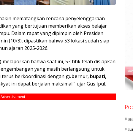
makin mematangkan rencana penyelenggaraan
ikan yang bertujuan memberikan akses belajar
mpu. Dalam rapat yang dipimpin oleh Presiden
in (10/3), dipastikan bahwa 53 lokasi sudah siap
un ajaran 2025-2026.
)
melaporkan bahwa saat ini, 53 titik telah disiapkan
n pengembangan yang masih berlangsung untuk
 terus berkoordinasi dengan
gubernur, bupati,
yat ini dapat berjalan maksimal,” ujar Gus Ipul.
Advertisement
Pop
se
Ka