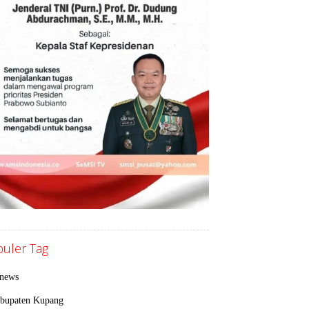
uler Tag
inews
bupaten Kupang