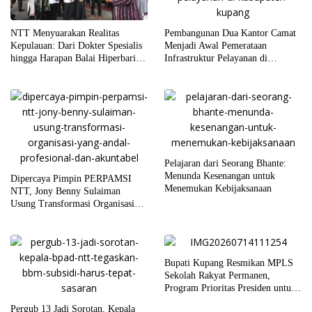
Pembangunan Dua Kantor Camat
NTT Menyuarakan Realitas
Menjadi Awal Pemerataan
Kepulauan: Dari Dokter Spesialis
Infrastruktur Pelayanan di
hingga Harapan Balai Hiperbarik
Kabupaten Kupang
di Labuan Bajo
Pelajaran dari Seorang Bhante:
Menunda Kesenangan untuk
Dipercaya Pimpin PERPAMSI
Menemukan Kebijaksanaan
NTT, Jony Benny Sulaiman
Usung Transformasi Organisasi
yang Andal, Profesional, dan
Akuntabel
Bupati Kupang Resmikan MPLS
Sekolah Rakyat Permanen,
Program Prioritas Presiden untuk
Putus Rantai Kemiskinan
Pergub 13 Jadi Sorotan, Kepala