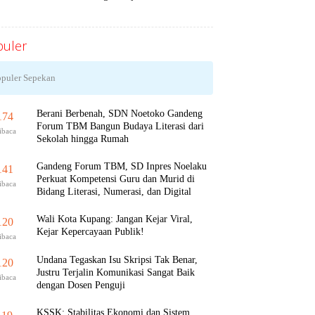
uler
puler Sepekan
Berani Berbenah, SDN Noetoko Gandeng
174
Forum TBM Bangun Budaya Literasi dari
ibaca
Sekolah hingga Rumah
Gandeng Forum TBM, SD Inpres Noelaku
141
Perkuat Kompetensi Guru dan Murid di
ibaca
Bidang Literasi, Numerasi, dan Digital
Wali Kota Kupang: Jangan Kejar Viral,
120
Kejar Kepercayaan Publik!
ibaca
Undana Tegaskan Isu Skripsi Tak Benar,
120
Justru Terjalin Komunikasi Sangat Baik
ibaca
dengan Dosen Penguji
KSSK: Stabilitas Ekonomi dan Sistem