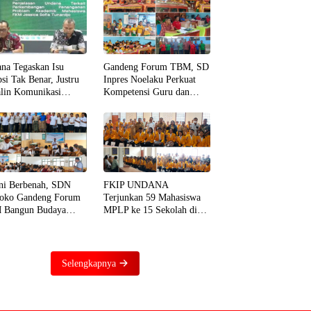
na Tegaskan Isu
Gandeng Forum TBM, SD
psi Tak Benar, Justru
Inpres Noelaku Perkuat
alin Komunikasi
Kompetensi Guru dan
at Baik dengan Dosen
Murid di Bidang Literasi,
uji
Numerasi, dan Digital
ni Berbenah, SDN
FKIP UNDANA
oko Gandeng Forum
Terjunkan 59 Mahasiswa
 Bangun Budaya
MPLP ke 15 Sekolah di
asi dari Sekolah
TTS, Dorong Penguatan
ga Rumah
Literasi dan Numerasi
Selengkapnya