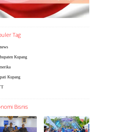
uler Tag
inews
bupaten Kupang
merika
pati Kupang
TT
nomi Bisnis