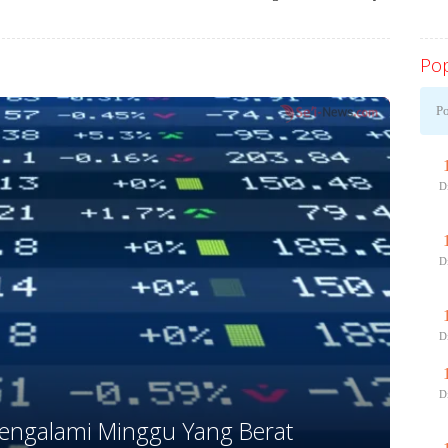
Literasi, Numerasi, dan Digital
hingga Rumah
Pop
Po
D
D
D
D
engalami Minggu Yang Berat