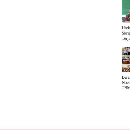
Unda
Skri
Terj
Sang
Peng
Bera
Noet
TBM
Liter
hing