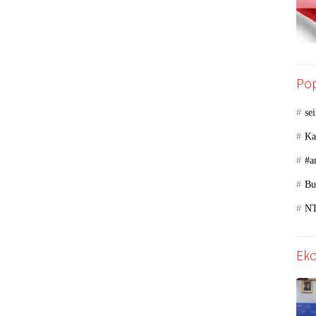
Pop
se
Ka
#a
Bu
N
Eko