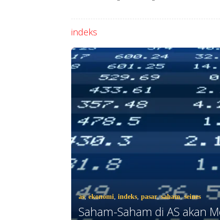
Dosen Penguji
indeks
as
,
ekonomi
,
indeks
,
pasar
,
saham
,
seines
Saham-Saham di AS akan M