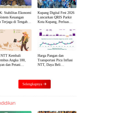
: Stabilitas Ekonomi
Kupang Digital Fest 2026
Sistem Keuangan
Luncurkan QRIS Parkir
p Terjaga di Tengah
Kota Kupang, Perluas
lak Global
Digitalisasi Layanan
Publik di NTT
 NTT Kembali
Harga Pangan dan
mbus Angka 100,
Transportasi Picu Inflasi
yan dan Petani
NTT, Daya Beli
ebunan Jadi Penopang
Masyarakat Mulai
ma
Tertekan
Selengkapnya
didikan