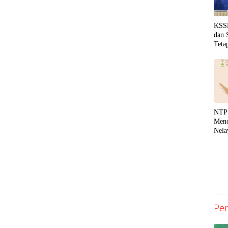
KSSK
dan 
Teta
Gejo
NTP
Mene
Nela
Perk
Uta
Pen