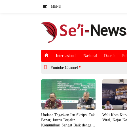
Langsung
MENU
ke
konten
H
Internasional
Nasional
Daerah
Pol
o
m
Youtube Channel
e
Undana Tegaskan Isu Skripsi Tak
Wali Kota Kupa
Benar, Justru Terjalin
Viral, Kejar K
Komunikasi Sangat Baik dengan