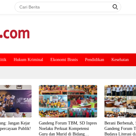
itik
Hukum Kriminal
Ekonomi Bisnis
Pendidikan
Kesehatan
ng: Jangan Kejar
Gandeng Forum TBM, SD Inpres
Berani Berbenah,
epercayaan Publik!
Noelaku Perkuat Kompetensi
Gandeng Forum 
Guru dan Murid di Bidang
Budaya Literasi d