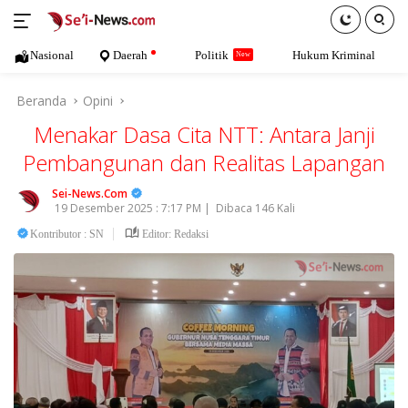
Langsung
ke
konten
Nasional
Daerah
Politik
Hukum Kriminal
Beranda
Opini
Menakar Dasa Cita NTT: Antara Janji
Pembangunan dan Realitas Lapangan
Sei-News.Com
19 Desember 2025 : 7:17 PM |
Dibaca 146 Kali
Kontributor : SN
Editor: Redaksi