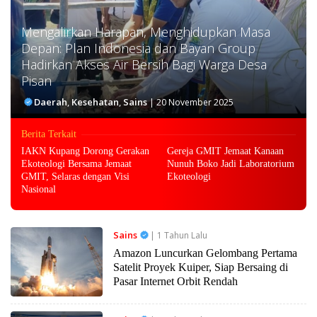
Mengalirkan Harapan, Menghidupkan Masa
Depan: Plan Indonesia dan Bayan Group
Hadirkan Akses Air Bersih Bagi Warga Desa
Pisan
Daerah
,
Kesehatan
,
Sains
|
20 November 2025
Berita Terkait
IAKN Kupang Dorong Gerakan
Gereja GMIT Jemaat Kanaan
Ekoteologi Bersama Jemaat
Nunuh Boko Jadi Laboratorium
GMIT, Selaras dengan Visi
Ekoteologi
Nasional
Sains
| 1 Tahun Lalu
Amazon Luncurkan Gelombang Pertama
Satelit Proyek Kuiper, Siap Bersaing di
Pasar Internet Orbit Rendah