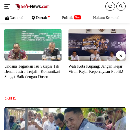
Langsung
ke
konten
Nasional
Daerah
Politik
Hukum Kriminal
«
»
Undana Tegaskan Isu Skripsi Tak
Wali Kota Kupang: Jangan Kejar
Benar, Justru Terjalin Komunikasi
Viral, Kejar Kepercayaan Publik!
Sangat Baik dengan Dosen
Penguji
Sains